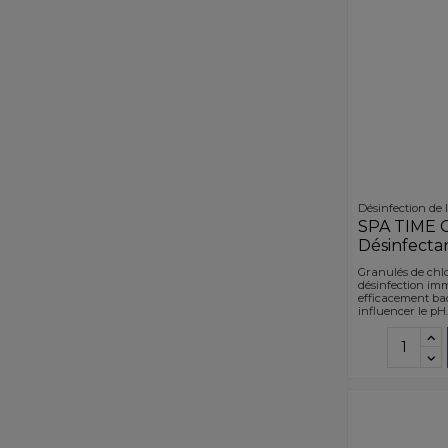
Désinfection de 
SPA TIME C
Désinfecta
Granulés de chlo
désinfection imm
efficacement bact
influencer le pH.