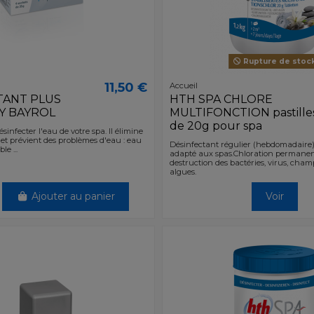
Rupture de stoc
11,50 €
Accueil
TANT PLUS
HTH SPA CHLORE
Y BAYROL
MULTIFONCTION pastille
de 20g pour spa
infecter l'eau de votre spa. Il élimine
 et prévient des problèmes d'eau : eau
Désinfectant régulier (hebdomadaire)
le ...
adapté aux spas.Chloration permanen
destruction des bactéries, virus, cha
algues.
Ajouter au panier
Voir