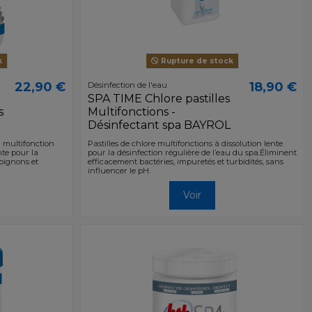
k
Rupture de stock
22,90 €
18,90 €
Désinfection de l'eau
SPA TIME Chlore pastilles
s
Multifonctions -
Désinfectant spa BAYROL
 multifonction
Pastilles de chlore multifonctions à dissolution lente
te pour la
pour la désinfection régulière de l’eau du spa.Éliminent
mpignons et
efficacement bactéries, impuretés et turbidités, sans
influencer le pH.
Voir