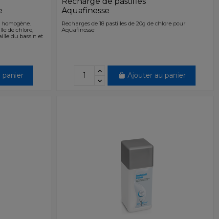
Recharge de pastilles
e
Aquafinesse
et homogène.
Recharges de 18 pastilles de 20g de chlore pour
lle de chlore,
Aquafinesse
aille du bassin et
 panier
Ajouter au panier