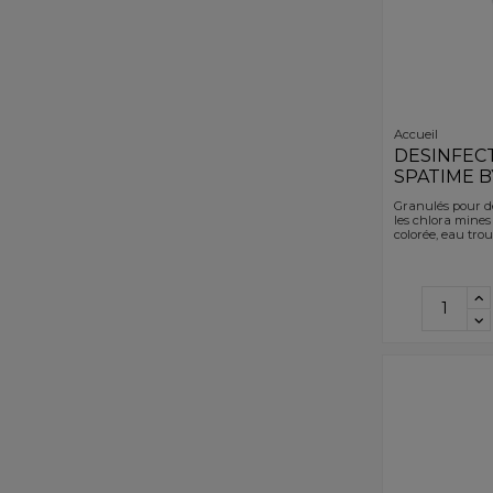
Accueil
DESINFEC
SPATIME B
Granulés pour dés
les chlora mines
colorée, eau troub