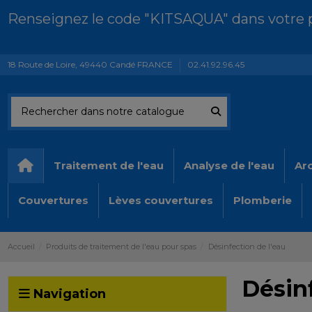
Renseignez le code "KITSAQUA" dans votre pa
18 Route de Loire, 49440 Candé FRANCE
02.41.92.96.45
Traitement de l'eau
Analyse de l'eau
Ar
Couvertures
Lèves couvertures
Plomberie
Accueil
Produits de traitement de l'eau pour spas
Désinfection de l'eau
Désinf
Navigation