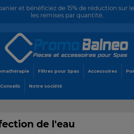
nier et bénéficiez de 15% de réduction sur le
les remises par quantité.
omathérapie
Filtres pour Spas
Accessoires
Po
Conseils
Notre société
ection de l'eau