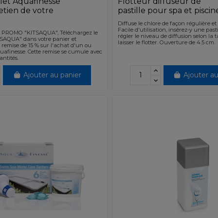
et Aquafinesse
Flotteur diffuseur de
etien de votre
pastille pour spa et piscin
Diffuse le chlore de façon régulière 
Facile d'utilisation, insérez-y une pasti
 PROMO "KITSAQUA", Téléchargez le
régler le niveau de diffusion selon la t
SAQUA" dans votre panier et
laisser le flotter. Ouverture de 4.5 cm.
 remise de 15 % sur l'achat d'un ou
quafinesse. Cette remise se cumule avec
antités.
Ajouter au panier
Ajouter au