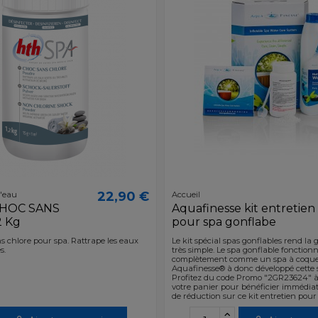
22,90 €
l'eau
Accueil
CHOC SANS
Aquafinesse kit entretien
2 Kg
pour spa gonflabe
 chlore pour spa. Rattrape les eaux
Le kit spécial spas gonflables rend la 
s.
très simple. Le spa gonflable fonction
complètement comme un spa à coque 
Aquafinesse® à donc développé cette s
Profitez du code Promo "2GR23624" à
votre panier pour bénéficier immédia
de réduction sur ce kit entretien pour 