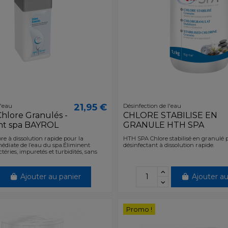
21,95 €
l'eau
Désinfection de l'eau
hlore Granulés -
CHLORE STABILISE EN
nt spa BAYROL
GRANULE HTH SPA
re à dissolution rapide pour la
HTH SPA Chlore stabilisé en granulé 
édiate de l’eau du spa.Éliminent
désinfectant à dissolution rapide.
éries, impuretés et turbidités, sans
Ajouter au panier
Ajouter au
Promo !