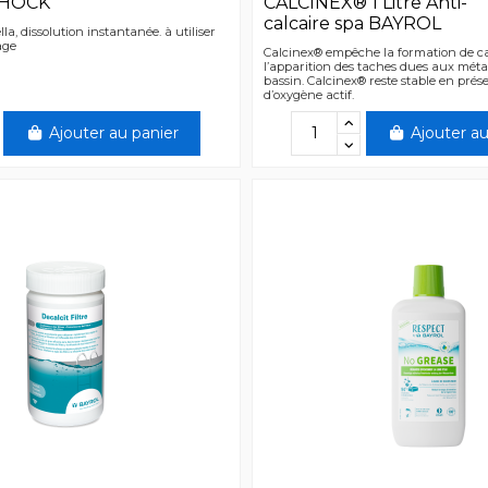
SHOCK
CALCINEX® 1 Litre Anti-
calcaire spa BAYROL
lla, dissolution instantanée. à utiliser
age
Calcinex® empêche la formation de cal
l’apparition des taches dues aux mét
bassin. Calcinex® reste stable en prés
d’oxygène actif.
Ajouter au panier
Ajouter au