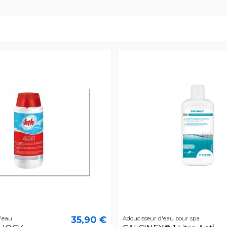
35,90 €
l'eau
Adoucisseur d'eau pour spa