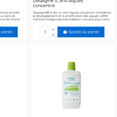
Desalgine 1L anti-algues
concentré
caire et évite
Desalgine® 1L est un anti-algues concentré. Il empêche
aux dans le
le développement et la prolifération des algues. L’effet
ence de chlore,
clarifiant intégré permet d’obtenir une eau plus claire.
 panier
Ajouter au panier