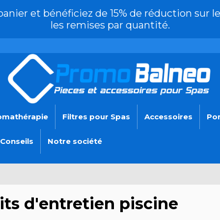
nier et bénéficiez de 15% de réduction sur le
les remises par quantité.
omathérapie
Filtres pour Spas
Accessoires
Po
Conseils
Notre société
ts d'entretien piscine