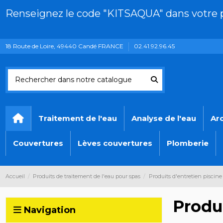
Renseignez le code "KITSAQUA" dans votre pa
18 Route de Loire, 49440 Candé FRANCE
02.41.92.96.45
Traitement de l'eau
Analyse de l'eau
Ar
Couvertures
Lèves couvertures
Plomberie
Accueil
Produits de traitement de l'eau pour spas
Produits d'entretien piscine
Produi
Navigation