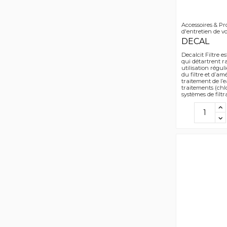
Accessoires & Pr
d'entretien de vos
DECAL
Decalcit Filtre 
qui détartrent ra
utilisation régu
du filtre et d’amé
traitement de l’
traitements (chlo
systèmes de filtra