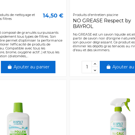
14,50 €
oduits de nettoyage et
Produits d'entretien piscine
 filtres
NO GREASE Respect by
BAYROL
est composé de granulés surpuissants
No GREASE est un savon liquide alcal
pidement tous types de filtres. Son
partir de savon noir d‘origine naturell
lière permet d’optimiser la performance
son pouvoir dégraissant. Ce produit es
liorer l’efficacité de produits de
éliminer les dépôts gras tenaces au ni
eau. Compatible avec tous les
d'eau et des skimmers.
re, brome, oxygène actif...) et tous les
tion (diatomées,...
Ajouter au panier
Ajouter au