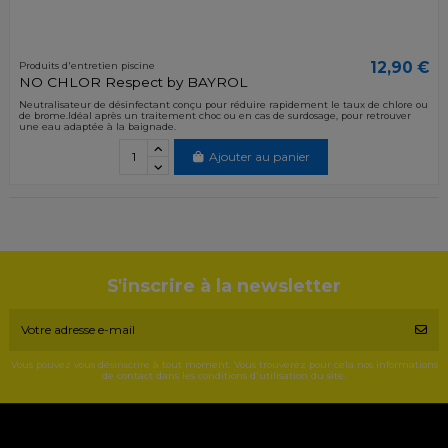
12,90 €
Produits d'entretien piscine
NO CHLOR Respect by BAYROL
Neutralisateur de désinfectant conçu pour réduire rapidement le taux de chlore ou
de brome.Idéal après un traitement choc ou en cas de surdosage, pour retrouver
une eau adaptée à la baignade.
Ajouter au panier
S'inscrire à la newsletter
Vous pouvez vous désinscrire à tout moment. Vous trouverez pour cela nos informations
de contact dans les conditions d'utilisation du site.