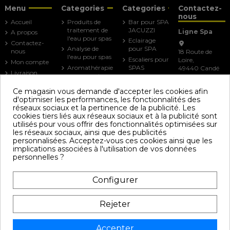
Menu
Categories
Categories
Contactez-
nous
Accueil
Produits de
Bar pour SPA
traitement de
JACUZZI
Ligne Spa
A propos
l'eau pour spas
Eclairage
Contactez-
Analyse de
pour SPA
nous
18 Route de
l'eau pour spas
Escaliers pour
Loire,
Mon compte
Aromathérapie
SPAS
49440 Candé
Livraison
pour spa et
FRANCE
Lèves
Mentions
baignoire
couvertures
Ce magasin vous demande d'accepter les cookies afin
légales
balneo
pour spa
02.41.92.96.45
d'optimiser les performances, les fonctionnalités des
Conditions
Filtres pour
Mains
réseaux sociaux et la pertinence de la publicité. Les
générales de
Spas - Spas de
courantes
cookies tiers liés aux réseaux sociaux et à la publicité sont
vente
nage -
pour SPAS
utilisés pour vous offrir des fonctionnalités optimisées sur
Spa/Jacuzzi
les réseaux sociaux, ainsi que des publicités
Parasols pour
Accessoires et
personnalisées. Acceptez-vous ces cookies ainsi que les
SPAS
Produits
implications associées à l'utilisation de vos données
d'entretien SPA
personnelles ?
Adoucisseur
d'eau pour spa
Configurer
Note Google :
Société
Rejeter
Accepter