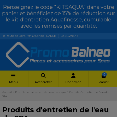
Renseignez le code "KITSAQUA" dans votre
panier et bénéficiez de 15% de réduction sur
le kit d'entretien Aquafinesse, cumulable
avec les remises par quantité.
18 Route de Loire, 49440 Candé FRANCE
02.41.92.96.45
0
Menu
Rechercher
Connexion
Panier
Accueil
Produits de traitement de l'eau pour spas
Produits d'entretien de l'eau du
SPA
Produits d'entretien de l'eau