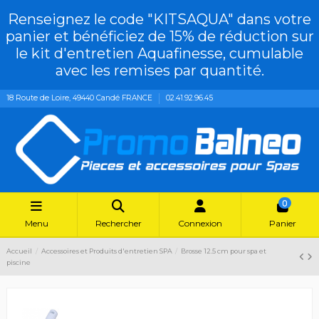
Renseignez le code "KITSAQUA" dans votre
panier et bénéficiez de 15% de réduction sur
le kit d'entretien Aquafinesse, cumulable
avec les remises par quantité.
18 Route de Loire, 49440 Candé FRANCE
02.41.92.96.45
0
Menu
Rechercher
Connexion
Panier
Accueil
Accessoires et Produits d'entretien SPA
Brosse 12.5 cm pour spa et
piscine