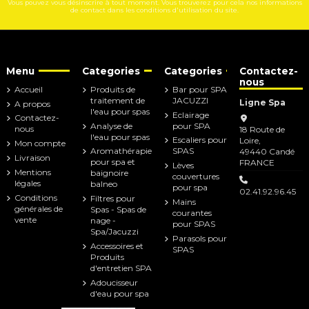
Vous pouvez vous désinscrire à tout moment. Vous trouverez pour cela nos informations
de contact dans les conditions d'utilisation du site.
Menu
Categories
Categories
Contactez-
nous
Accueil
Produits de
Bar pour SPA
traitement de
JACUZZI
Ligne Spa
A propos
l'eau pour spas
Eclairage
Contactez-
Analyse de
pour SPA
nous
18 Route de
l'eau pour spas
Escaliers pour
Loire,
Mon compte
Aromathérapie
SPAS
49440 Candé
Livraison
pour spa et
FRANCE
Lèves
Mentions
baignoire
couvertures
légales
balneo
pour spa
02.41.92.96.45
Conditions
Filtres pour
Mains
générales de
Spas - Spas de
courantes
vente
nage -
pour SPAS
Spa/Jacuzzi
Parasols pour
Accessoires et
SPAS
Produits
d'entretien SPA
Adoucisseur
d'eau pour spa