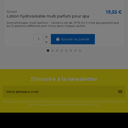
19,55 €
Accueil
Lotion hydrosoluble multi parfum pour spa
Aromathérapie multi parfum : Contenu set de 12*15 ml Il n'est pas garantis que
les 12 parfums différents sont inclus dans chaque sachet.
Ajouter au panier
S'inscrire à la newsletter
Vous pouvez vous désinscrire à tout moment. Vous trouverez pour cela nos informations
de contact dans les conditions d'utilisation du site.