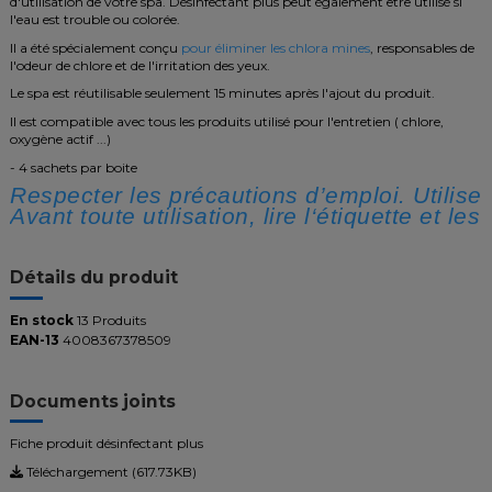
d'utilisation de votre spa. Désinfectant plus peut également être utilisé si
l'eau est trouble ou colorée.
Il a été spécialement conçu
pour éliminer les chlora mines
, responsables de
l'odeur de chlore et de l'irritation des yeux.
Le spa est réutilisable seulement 15 minutes après l'ajout du produit.
Il est compatible avec tous les produits utilisé pour l'entretien ( chlore,
oxygène actif ...)
- 4 sachets par boite
Respecter les précautions d’emploi. Utiliser
Avant toute utilisation, lire l‘étiquette et le
Détails du produit
En stock
13 Produits
EAN-13
4008367378509
Documents joints
Fiche produit désinfectant plus
Téléchargement (617.73KB)