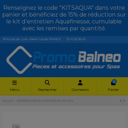
Renseignez le code "KITSAQUA" dans votre
panier et bénéficiez de 15% de réduction sur
le kit d'entretien Aquafinesse, cumulable
avec les remises par quantité.
18 Route de Loire, 49440 Candé FRANCE
02.41.92.96.45
0
Menu
Rechercher
Connexion
Panier
Accueil
DESINFECTANT PLUS SPATIME BY BAYROL