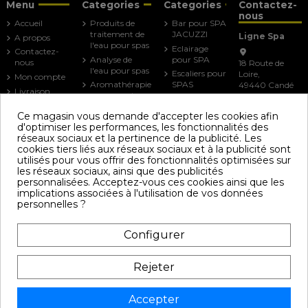
Menu
Categories
Categories
Contactez-
nous
Accueil
Produits de
Bar pour SPA
traitement de
JACUZZI
Ligne Spa
A propos
l'eau pour spas
Eclairage
Contactez-
Analyse de
pour SPA
nous
18 Route de
l'eau pour spas
Escaliers pour
Loire,
Mon compte
Aromathérapie
SPAS
49440 Candé
Livraison
pour spa et
FRANCE
Lèves
Mentions
baignoire
couvertures
Ce magasin vous demande d'accepter les cookies afin
légales
balneo
pour spa
02.41.92.96.45
d'optimiser les performances, les fonctionnalités des
Conditions
Filtres pour
Mains
réseaux sociaux et la pertinence de la publicité. Les
générales de
Spas - Spas de
courantes
cookies tiers liés aux réseaux sociaux et à la publicité sont
vente
nage -
pour SPAS
utilisés pour vous offrir des fonctionnalités optimisées sur
Spa/Jacuzzi
les réseaux sociaux, ainsi que des publicités
Parasols pour
Accessoires et
personnalisées. Acceptez-vous ces cookies ainsi que les
SPAS
Produits
implications associées à l'utilisation de vos données
d'entretien SPA
personnelles ?
Adoucisseur
d'eau pour spa
Configurer
Note Google :
Société
Rejeter
Accepter