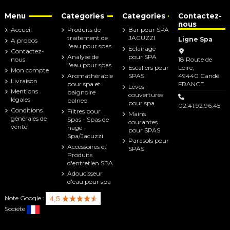
Menu
Categories
Categories
Contactez-
nous
Accueil
Produits de
Bar pour SPA
traitement de
JACUZZI
Ligne Spa
A propos
l'eau pour spas
Eclairage
Contactez-
Analyse de
pour SPA
nous
18 Route de
l'eau pour spas
Escaliers pour
Loire,
Mon compte
Aromathérapie
SPAS
49440 Candé
Livraison
pour spa et
FRANCE
Lèves
Mentions
baignoire
couvertures
légales
balneo
pour spa
02.41.92.96.45
Conditions
Filtres pour
Mains
générales de
Spas - Spas de
courantes
vente
nage -
pour SPAS
Spa/Jacuzzi
Parasols pour
Accessoires et
SPAS
Produits
d'entretien SPA
Adoucisseur
d'eau pour spa
Note Google :
Société