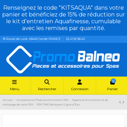
Renseignez le code "KITSAQUA" dans votre
panier et bénéficiez de 15% de réduction sur
le kit d'entretien Aquafinesse, cumulable
avec les remises par quantité.
18 Route de Loire, 49440 Candé FRANCE
02.41.92.96.45
0
Menu
Rechercher
Connexion
Panier
Accueil
Accessoires et Produits d'entretien SPA
Appareils d'entretien et de
nettoyage de votre SPA
SPA TIME Nettoyant Ligne d'Eau