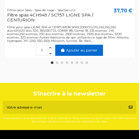
37,70 €
Filtres pour Spas - Spas de nage - Spa/Jacuzzi
Filtre spas 4CH949 / SC757 LIGNE SPA /
CENTURION
Filtre pour spas LIGNE SPA et CENTURION SPAS:200ECO,220,240,250,260
duo,420,620 duo, 320, 360,530,725. COMBI 18S, Combi 18, 235 ecomax, 245
ecomax,250 ecomax, 250 duo ecomax, 2500 ecomax, 2500 duo ecomax, 3200
ecomax, 320 ecomax Autres fabricants de spa utilisants ce type de filtre: Atlantis,
Hydropool, JFC (250, 550, 650), Monarch, Sunrise, Be Well,...
Ajouter au panier
S'inscrire à la newsletter
Vous pouvez vous désinscrire à tout moment. Vous trouverez pour cela nos informations
de contact dans les conditions d'utilisation du site.